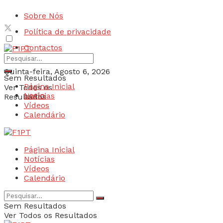
Sobre Nós
Política de privacidade
Contactos
Quinta-feira, Agosto 6, 2026
Sem Resultados
Página Inicial
Ver Todos os
Login
Notícias
Resultados
Vídeos
Calendário
Página Inicial
Notícias
Vídeos
Calendário
Sem Resultados
Ver Todos os Resultados