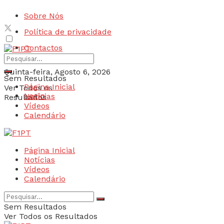
Sobre Nós
Política de privacidade
Contactos
Quinta-feira, Agosto 6, 2026
Sem Resultados
Página Inicial
Ver Todos os
Login
Notícias
Resultados
Vídeos
Calendário
Página Inicial
Notícias
Vídeos
Calendário
Sem Resultados
Ver Todos os Resultados