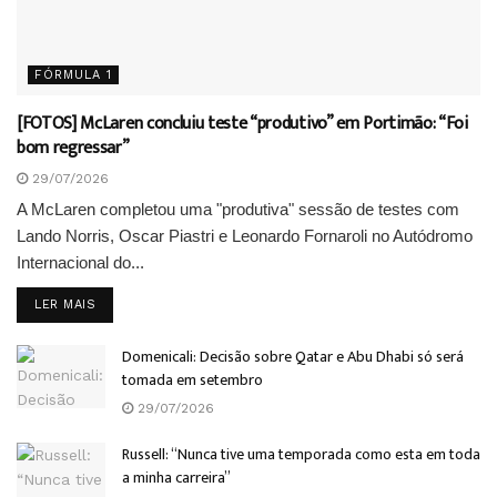
FÓRMULA 1
[FOTOS] McLaren concluiu teste “produtivo” em Portimão: “Foi
bom regressar”
29/07/2026
A McLaren completou uma "produtiva" sessão de testes com
Lando Norris, Oscar Piastri e Leonardo Fornaroli no Autódromo
Internacional do...
DETAILS
LER MAIS
Domenicali: Decisão sobre Qatar e Abu Dhabi só será
tomada em setembro
29/07/2026
Russell: “Nunca tive uma temporada como esta em toda
a minha carreira”