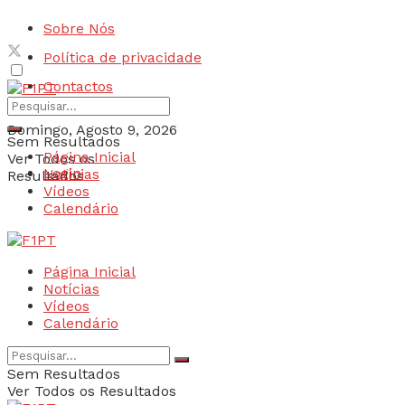
Sobre Nós
Política de privacidade
Contactos
Domingo, Agosto 9, 2026
Sem Resultados
Página Inicial
Ver Todos os
Login
Notícias
Resultados
Vídeos
Calendário
Página Inicial
Notícias
Vídeos
Calendário
Sem Resultados
Ver Todos os Resultados