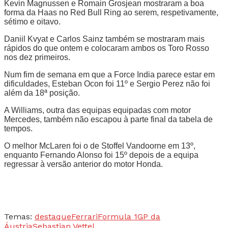
Kevin Magnussen e Romain Grosjean mostraram a boa
forma da Haas no Red Bull Ring ao serem, respetivamente,
sétimo e oitavo.
Daniil Kvyat e Carlos Sainz também se mostraram mais
rápidos do que ontem e colocaram ambos os Toro Rosso
nos dez primeiros.
Num fim de semana em que a Force India parece estar em
dificuldades, Esteban Ocon foi 11º e Sergio Perez não foi
além da 18ª posição.
A Williams, outra das equipas equipadas com motor
Mercedes, também não escapou à parte final da tabela de
tempos.
O melhor McLaren foi o de Stoffel Vandoorne em 13º,
enquanto Fernando Alonso foi 15º depois de a equipa
regressar à versão anterior do motor Honda.
Temas:
destaque
Ferrari
Formula 1
GP da
Áustria
Sebastian Vettel