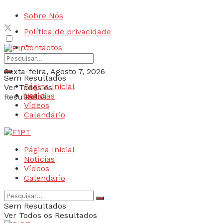
Sobre Nós
Política de privacidade
Contactos
Sexta-feira, Agosto 7, 2026
Sem Resultados
Página Inicial
Ver Todos os
Login
Notícias
Resultados
Vídeos
Calendário
Página Inicial
Notícias
Vídeos
Calendário
Sem Resultados
Ver Todos os Resultados