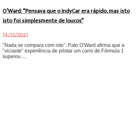
O’Ward: “Pensava que o IndyCar era rápido, mas isto
isto foi simplesmente de loucos”
14/12/2021
"Nada se compara com isto": Pato O'Ward afirma que a
"viciante" experiência de pilotar um carro de Fórmula 1
superou ...