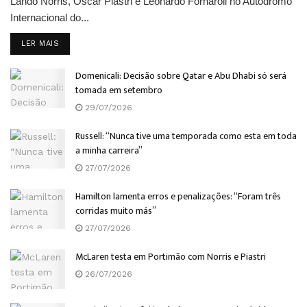
Lando Norris, Oscar Piastri e Leonardo Fornaroli no Autódromo
Internacional do...
DETAILS
LER MAIS
Domenicali: Decisão sobre Qatar e Abu Dhabi só será
tomada em setembro
29/07/2026
Russell: “Nunca tive uma temporada como esta em toda
a minha carreira”
27/07/2026
Hamilton lamenta erros e penalizações: “Foram três
corridas muito más”
27/07/2026
McLaren testa em Portimão com Norris e Piastri
26/07/2026