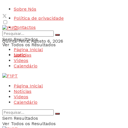
Sobre Nós
Política de privacidade
Contactos
Sem Resultados
Quinta-feira, Agosto 6, 2026
Ver Todos os Resultados
Página Inicial
Login
Notícias
Vídeos
Calendário
Página Inicial
Notícias
Vídeos
Calendário
Sem Resultados
Ver Todos os Resultados