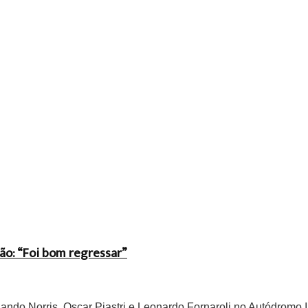
ão: “Foi bom regressar”
do Norris, Oscar Piastri e Leonardo Fornaroli no Autódromo In