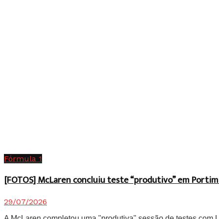
Fórmula 1
[FOTOS] McLaren concluiu teste “produtivo” em Portim
29/07/2026
A McLaren completou uma "produtiva" sessão de testes com Lan