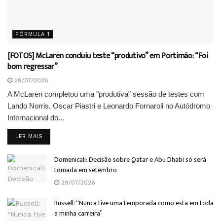
FÓRMULA 1
[FOTOS] McLaren concluiu teste “produtivo” em Portimão: “Foi
bom regressar”
29/07/2026
A McLaren completou uma "produtiva" sessão de testes com
Lando Norris, Oscar Piastri e Leonardo Fornaroli no Autódromo
Internacional do...
DETAILS
LER MAIS
Domenicali: Decisão sobre Qatar e Abu Dhabi só será
tomada em setembro
29/07/2026
Russell: “Nunca tive uma temporada como esta em toda
a minha carreira”