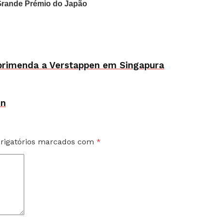
o Grande Prémio do Japão
eprimenda a Verstappen em Singapura
en
rigatórios marcados com
*