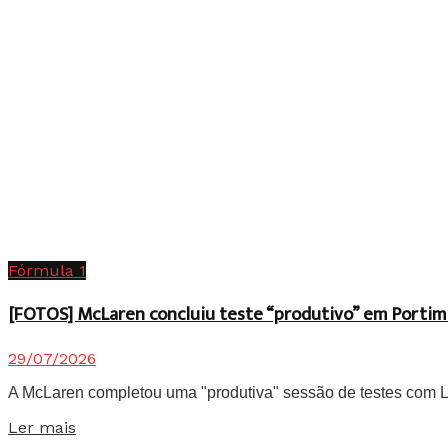
Fórmula 1
[FOTOS] McLaren concluiu teste “produtivo” em Portim
29/07/2026
A McLaren completou uma "produtiva" sessão de testes com Lan
Details
Ler mais