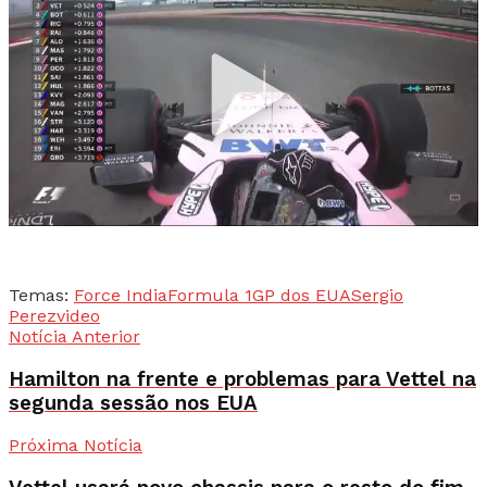
Temas:
Force India
Formula 1
GP dos EUA
Sergio
Perez
video
Notícia Anterior
Hamilton na frente e problemas para Vettel na
segunda sessão nos EUA
Próxima Notícia