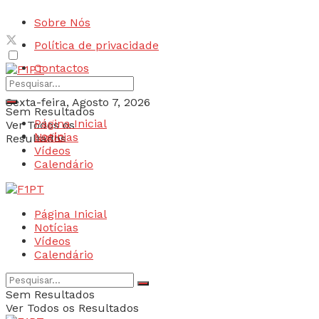
Sobre Nós
Política de privacidade
Contactos
Sexta-feira, Agosto 7, 2026
Sem Resultados
Página Inicial
Ver Todos os
Login
Notícias
Resultados
Vídeos
Calendário
Página Inicial
Notícias
Vídeos
Calendário
Sem Resultados
Ver Todos os Resultados