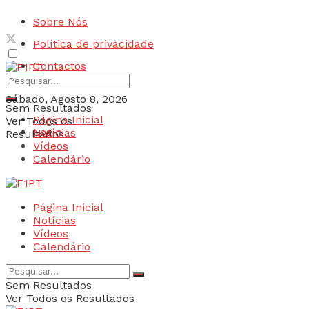
Sobre Nós
Política de privacidade
Contactos
Sábado, Agosto 8, 2026
Sem Resultados
Página Inicial
Ver Todos os
Login
Notícias
Resultados
Vídeos
Calendário
Página Inicial
Notícias
Vídeos
Calendário
Sem Resultados
Ver Todos os Resultados