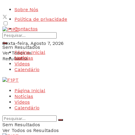
Sobre Nós
Política de privacidade
Contactos
Sexta-feira, Agosto 7, 2026
Sem Resultados
Página Inicial
Ver Todos os
Login
Notícias
Resultados
Vídeos
Calendário
Página Inicial
Notícias
Vídeos
Calendário
Sem Resultados
Ver Todos os Resultados