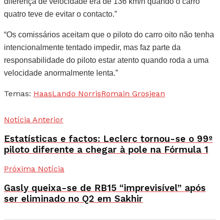
diferença de velocidade era de 136 km/h quando o carro
quatro teve de evitar o contacto.”
“Os comissários aceitam que o piloto do carro oito não tenha
intencionalmente tentado impedir, mas faz parte da
responsabilidade do piloto estar atento quando roda a uma
velocidade anormalmente lenta.”
Temas:
Haas
Lando Norris
Romain Grosjean
Notícia Anterior
Estatísticas e factos: Leclerc tornou-se o 99º
piloto diferente a chegar à pole na Fórmula 1
Próxima Notícia
Gasly queixa-se de RB15 “imprevisível” após
ser eliminado no Q2 em Sakhir