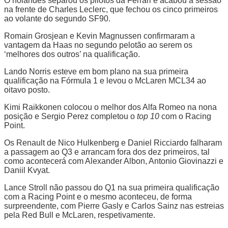
O holandês separou os pilotos da Ferrari e acabou a sessão
na frente de Charles Leclerc, que fechou os cinco primeiros
ao volante do segundo SF90.
Romain Grosjean e Kevin Magnussen confirmaram a
vantagem da Haas no segundo pelotão ao serem os
‘melhores dos outros’ na qualificação.
Lando Norris esteve em bom plano na sua primeira
qualificação na Fórmula 1 e levou o McLaren MCL34 ao
oitavo posto.
Kimi Raikkonen colocou o melhor dos Alfa Romeo na nona
posição e Sergio Perez completou o
top 10
com o Racing
Point.
Os Renault de Nico Hulkenberg e Daniel Ricciardo falharam
a passagem ao Q3 e arrancam fora dos dez primeiros, tal
como acontecerá com Alexander Albon, Antonio Giovinazzi e
Daniil Kvyat.
Lance Stroll não passou do Q1 na sua primeira qualificação
com a Racing Point e o mesmo aconteceu, de forma
surpreendente, com Pierre Gasly e Carlos Sainz nas estreias
pela Red Bull e McLaren, respetivamente.