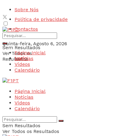
Sobre Nós
Política de privacidade
Contactos
Quinta-feira, Agosto 6, 2026
Sem Resultados
Página Inicial
Ver Todos os
Login
Notícias
Resultados
Vídeos
Calendário
Página Inicial
Notícias
Vídeos
Calendário
Sem Resultados
Ver Todos os Resultados