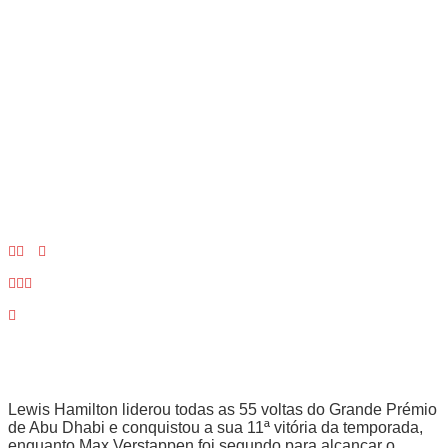
Lewis Hamilton liderou todas as 55 voltas do Grande Prémio
de Abu Dhabi e conquistou a sua 11ª vitória da temporada,
enquanto Max Verstappen foi segundo para alcançar o