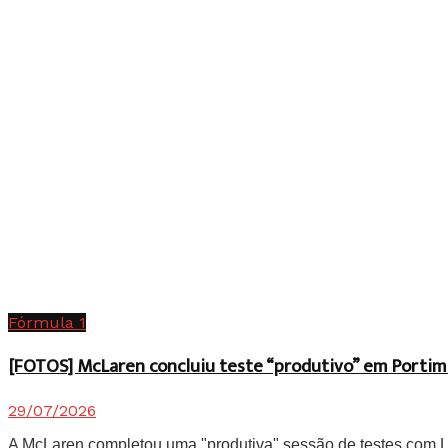
Fórmula 1
[FOTOS] McLaren concluiu teste “produtivo” em Portim
29/07/2026
A McLaren completou uma "produtiva" sessão de testes com Lan