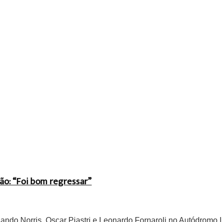
ão: “Foi bom regressar”
do Norris, Oscar Piastri e Leonardo Fornaroli no Autódromo In