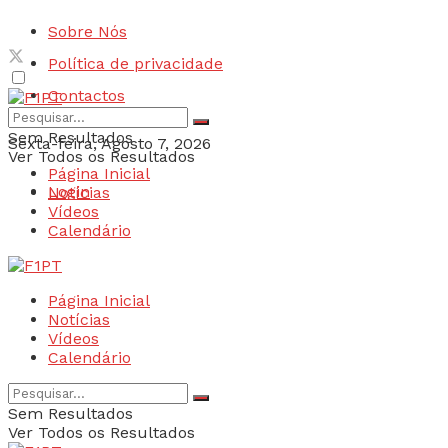
Sobre Nós
Política de privacidade
Contactos
Sem Resultados
Sexta-feira, Agosto 7, 2026
Ver Todos os Resultados
Página Inicial
Login
Notícias
Vídeos
Calendário
Página Inicial
Notícias
Vídeos
Calendário
Sem Resultados
Ver Todos os Resultados