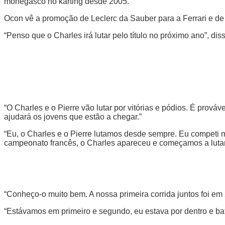
monegasco no karting desde 2005.
Ocon vê a promoção de Leclerc da Sauber para a Ferrari e de
“Penso que o Charles irá lutar pelo título no próximo ano”, d
“O Charles e o Pierre vão lutar por vitórias e pódios. É pro
ajudará os jovens que estão a chegar.”
“Eu, o Charles e o Pierre lutamos desde sempre. Eu competi 
campeonato francês, o Charles apareceu e começamos a lutar
“Conheço-o muito bem. A nossa primeira corrida juntos foi em
“Estávamos em primeiro e segundo, eu estava por dentro e bat