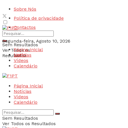
Sobre Nós
Política de privacidade
Contactos
Segunda-feira, Agosto 10, 2026
Sem Resultados
Página Inicial
Ver Todos os
Login
Notícias
Resultados
Vídeos
Calendário
Página Inicial
Notícias
Vídeos
Calendário
Sem Resultados
Ver Todos os Resultados