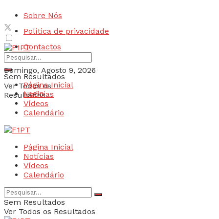
Sobre Nós
Política de privacidade
Contactos
Domingo, Agosto 9, 2026
Sem Resultados
Página Inicial
Ver Todos os
Login
Notícias
Resultados
Vídeos
Calendário
Página Inicial
Notícias
Vídeos
Calendário
Sem Resultados
Ver Todos os Resultados