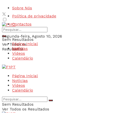
Sobre Nós
Política de privacidade
Contactos
Segunda-feira, Agosto 10, 2026
Sem Resultados
Página Inicial
Ver Todos os
Login
Notícias
Resultados
Vídeos
Calendário
Página Inicial
Notícias
Vídeos
Calendário
Sem Resultados
Ver Todos os Resultados