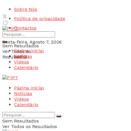
Sobre Nós
Política de privacidade
Contactos
Sexta-feira, Agosto 7, 2026
Sem Resultados
Página Inicial
Ver Todos os
Login
Notícias
Resultados
Vídeos
Calendário
Página Inicial
Notícias
Vídeos
Calendário
Sem Resultados
Ver Todos os Resultados