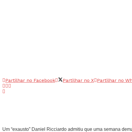
Partilhar no Facebook
Partilhar no X
Partilhar no W
Um “exausto” Daniel Ricciardo admitiu que uma semana demas