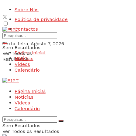
Sobre Nós
Política de privacidade
Contactos
Sexta-feira, Agosto 7, 2026
Sem Resultados
Página Inicial
Ver Todos os
Login
Notícias
Resultados
Vídeos
Calendário
Página Inicial
Notícias
Vídeos
Calendário
Sem Resultados
Ver Todos os Resultados